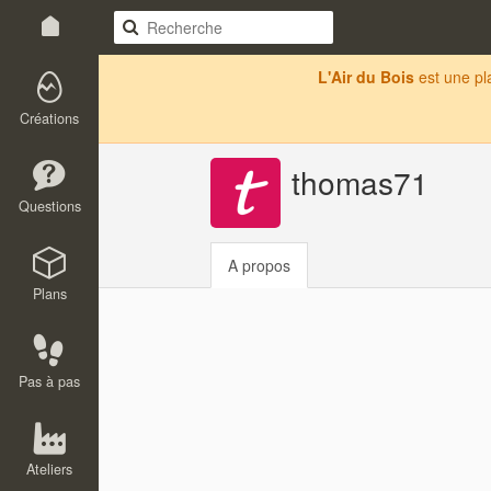
L'Air du Bois
est une p
Créations
thomas71
Questions
A propos
Plans
Pas à pas
Ateliers