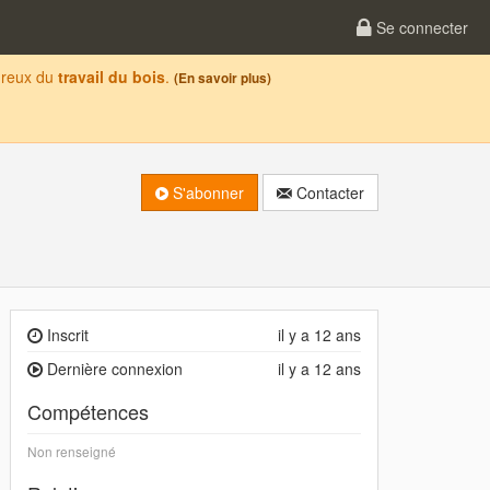
Se connecter
oureux du
travail du bois
.
(En savoir plus)
S'abonner
Contacter
Inscrit
il y a 12 ans
Dernière connexion
il y a 12 ans
Compétences
Non renseigné