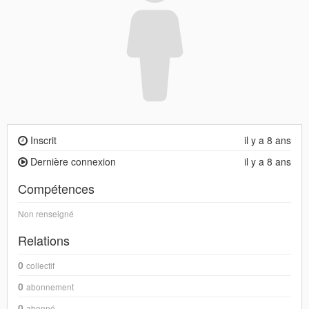
Inscrit
il y a 8 ans
Dernière connexion
il y a 8 ans
Compétences
Non renseigné
Relations
0
collectif
0
abonnement
0
abonné