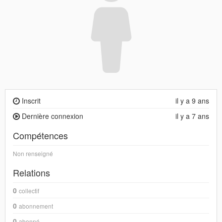
Inscrit
il y a 9 ans
Dernière connexion
il y a 7 ans
Compétences
Non renseigné
Relations
0
collectif
0
abonnement
0
abonné