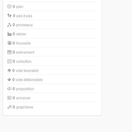
0
plan
0
pas à pas
0
processus
0
atelier
0
trouvaille
0
evènement
0
collection
0
vote favorable
0
vote défavorable
0
proposition
0
annonce
0
graphisme