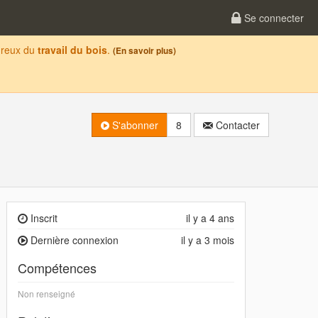
Se connecter
oureux du
travail du bois
.
(En savoir plus)
S'abonner
8
Contacter
Inscrit
il y a 4 ans
Dernière connexion
il y a 3 mois
Compétences
Non renseigné