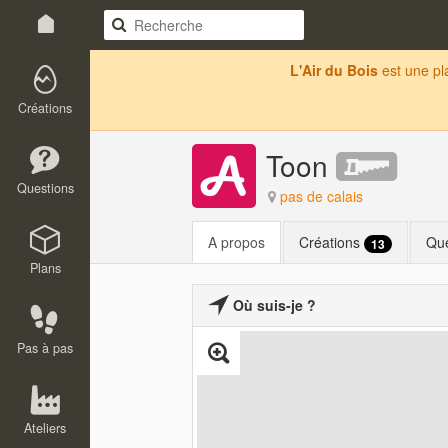
L'Air du Bois
est une p
Créations
Toon
Questions
pas de calais
A propos
Créations
Qu
13
Plans
Où suis-je ?
Pas à pas
Ateliers