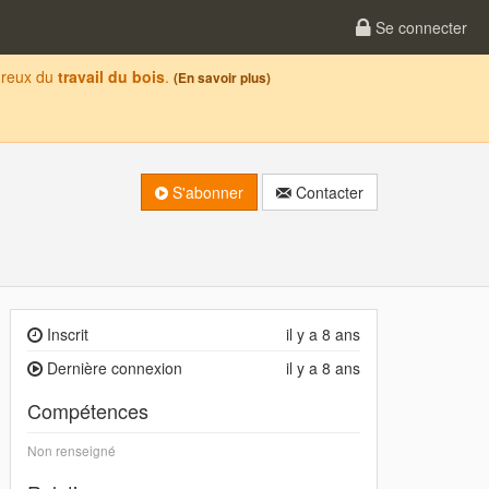
Se connecter
oureux du
travail du bois
.
(En savoir plus)
S'abonner
Contacter
Inscrit
il y a 8 ans
Dernière connexion
il y a 8 ans
Compétences
Non renseigné