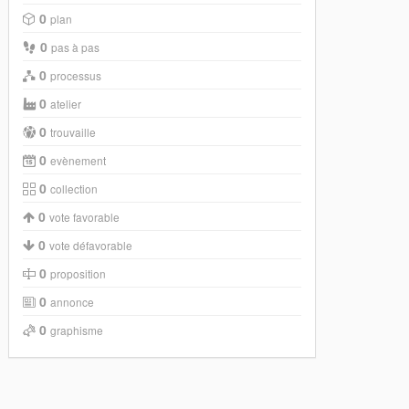
0
plan
0
pas à pas
0
processus
0
atelier
0
trouvaille
0
evènement
0
collection
0
vote favorable
0
vote défavorable
0
proposition
0
annonce
0
graphisme