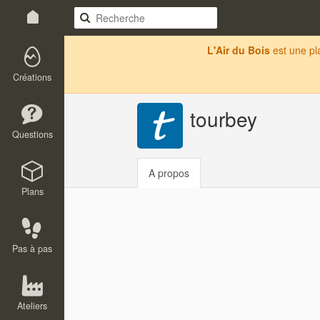
L'Air du Bois
est une p
Créations
tourbey
Questions
A propos
Plans
Pas à pas
Ateliers