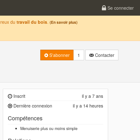
Se connecter
oureux du
travail du bois
.
(En savoir plus)
S'abonner
1
Contacter
Inscrit
il y a 7 ans
Dernière connexion
il y a 14 heures
Compétences
Menuiserie plus ou moins simple