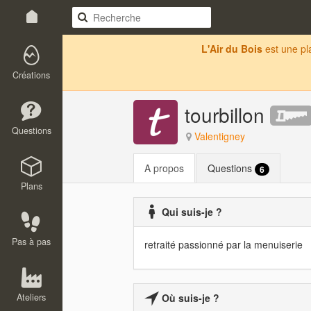
L'Air du Bois
est une p
Créations
tourbillon
Questions
Valentigney
A propos
Questions
6
Plans
Qui suis-je ?
Pas à pas
retraité passionné par la menuiserie
Ateliers
Où suis-je ?