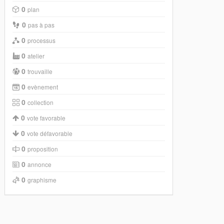
0
plan
0
pas à pas
0
processus
0
atelier
0
trouvaille
0
evènement
0
collection
0
vote favorable
0
vote défavorable
0
proposition
0
annonce
0
graphisme