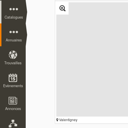
Catalogues
Annuaires
Trouvailles
Evènements
Annonces
Valentigney