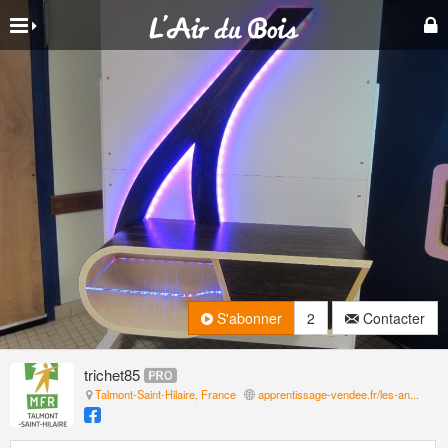
S'abonner
2
Contacter
trichet85
Talmont-Saint-Hilaire, France
apprentissage-vendee.fr/les-an...