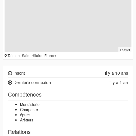
Leaflet
Talmont-Saint-Hilaire, France
Inscrit
il y a 10 ans
Dernière connexion
il y a 1 an
Compétences
Menuisierie
Charpente
épure
Arêtiers
Relations