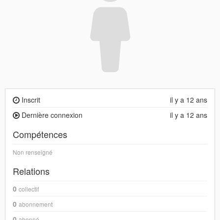
Inscrit
il y a 12 ans
Dernière connexion
il y a 12 ans
Compétences
Non renseigné
Relations
0
collectif
0
abonnement
0
abonné