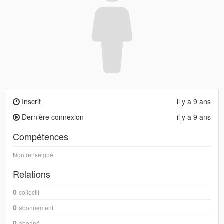
Inscrit
il y a 9 ans
Dernière connexion
il y a 9 ans
Compétences
Non renseigné
Relations
0
collectif
0
abonnement
0
abonné