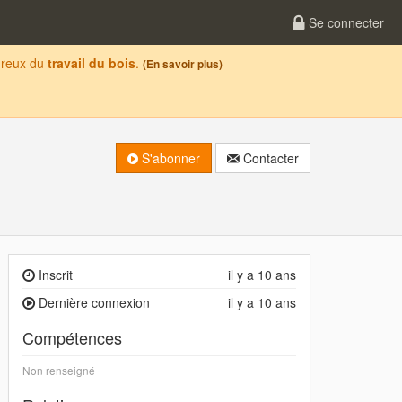
Se connecter
oureux du
travail du bois
.
(En savoir plus)
S'abonner
Contacter
Inscrit
il y a 10 ans
Dernière connexion
il y a 10 ans
Compétences
Non renseigné