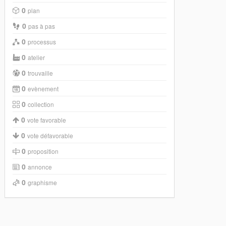
0
plan
0
pas à pas
0
processus
0
atelier
0
trouvaille
0
evènement
0
collection
0
vote favorable
0
vote défavorable
0
proposition
0
annonce
0
graphisme