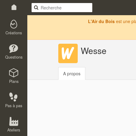
L'Air du Bois
est une p
Créations
Wesse
Questions
A propos
Plans
Pas à pas
Ateliers