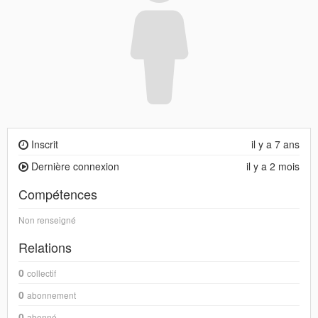
Inscrit
il y a 7 ans
Dernière connexion
il y a 2 mois
Compétences
Non renseigné
Relations
0
collectif
0
abonnement
0
abonné