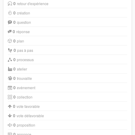
0
retour d'expérience
0
création
0
question
0
réponse
0
plan
0
pas à pas
0
processus
0
atelier
0
trouvaille
0
evènement
0
collection
0
vote favorable
0
vote défavorable
0
proposition
0
annonce