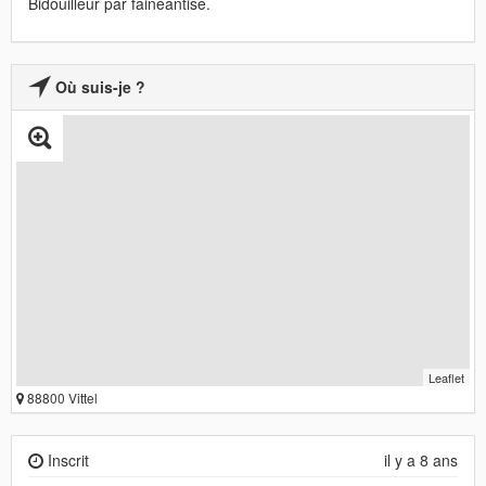
Bidouilleur par fainéantise.
Où suis-je ?
Leaflet
88800 Vittel
Inscrit
il y a 8 ans