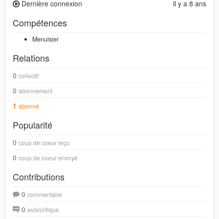
Dernière connexion
il y a 8 ans
Compétences
Menuisier
Relations
0
collectif
0
abonnement
1
abonné
Popularité
0
coup de coeur reçu
0
coup de coeur envoyé
Contributions
0
commentaire
0
avis/critique