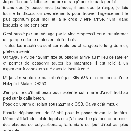
Je profite que l'atelier est propre et rangé pour le partager ici.
5 ans que j'y passe mes journées, 5 ans que je range, je fais
tourné la disposition des éléments pour trouver l'agencement le
plus optimum pour moi, et là je crois y être arrivé, 18m² dans
lesquels je me sens bien.
C'est passé par un ménage par le vide progressif pour transformer
un garage orienté motos en atelier bois.
Toutes les machines sont sur roulettes et rangées le long du mur,
prêtes à servir.
Un tuyau PVC de 120mm fixé au plafond arrive au milieu de l'atelier
et permet de desservir toutes les machines, il est relié à un
aspirateur à copeaux situé dans le local à coté.
Mi janvier vente de ma rabo/dégau Kity 636 et commande d'une
Holzprofi Maker DR250.
J'en profite qu'il fait beau pour isoler le sol, marre d'avoir froid au
pied sur la dalle béton.
Pose de 30mm d'isolant sous 22mm d'OSB. Ca va déjà mieux.
Ensuite déplacement de l'établi pour le poser devant la fenêtre.
Même si il fait bien clair depuis que j'ai ouvert le plafond pour poser
des plaques de polycarbonate, la lumière du jour direct est plus
agréable.