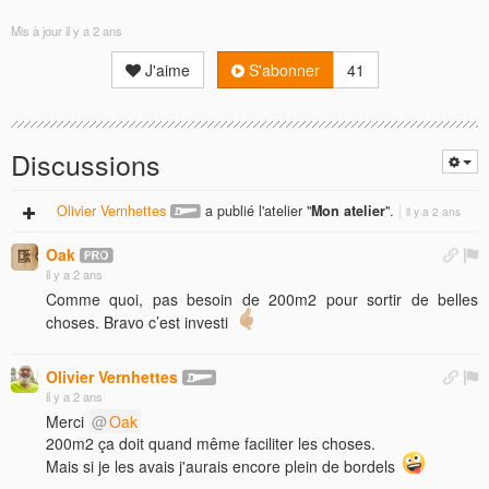
Mis à jour
il y a 2 ans
J'aime
S'abonner
41
Discussions
Olivier Vernhettes
a publié l'atelier "
Mon atelier
".
il y a 2 ans
Oak
il y a 2 ans
Comme quoi, pas besoin de 200m2 pour sortir de belles
choses. Bravo c’est investi
Olivier Vernhettes
il y a 2 ans
Merci
Oak
200m2 ça doit quand même faciliter les choses.
Mais si je les avais j'aurais encore plein de bordels