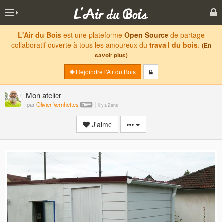
L'Air du Bois
est une plateforme
Open Source
de partage
collaboratif ouverte à tous les amoureux du
travail du bois
.
(En
savoir plus)
Rejoindre l'Air du Bois
Mon atelier
par
Olivier Vernhettes
il y a 2 ans
J'aime