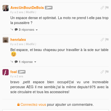
AvecUnBoutDeBois
il y a 2 ans
( Modifié )
Un espace dense et optimisé. La moto ne prend t-elle pas trop
la poussière ?
3
réponses
henrialex
il y a 2 ans
( Modifié )
Bel espace, et beau chapeau pour travailler à la scie sur table
1
réponse
foal
il y a 2 ans
bravo ,petit espace bien occupé!j'ai vu une increvable
perceuse AEG il me semble,j'ai la même depuis1975 avec la
scie circulaire et tous les accessoires!
Connectez-vous
pour ajouter un commentaire.