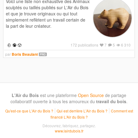
Voici une liste non exhaustive des Animaux
sculptés ou taillés publiés sur L'Air du Bois
et que je trouve originaux ou qui tout
simplement reflètent un travail certain de
la part de leur créateur.
172 publications
7
5
6 310
par
Boris Beaulant
L'Air du Bois
est une plateforme
Open Source
de partage
collaboratif ouverte à tous les amoureux du
travail du bois
.
Qu'est-ce que L'Air du Bois ?
Qui est derrière L'Air du Bois ?
Comment est
financé L'Air du Bois ?
Découvrez, fabriquez, partagez.
www.lairdubois.fr