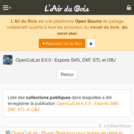
L'Air du Bois
est une plateforme
Open Source
de partage
collaboratif ouverte à tous les amoureux du
travail du bois
.
(En
savoir plus)
Rejoindre l'Air du Bois
OpenCutList 6.0.0 : Exports SVG, DXF, STL et OBJ
Retour
Liste des
collections publiques
dans lesquelles a été
enregistrée la publication
OpenCutList 6.0.0 : Exports SVG,
DXF, STL et OBJ
.
1 collection
OpenCutList - Plugin Sketchup pour fiches de débit et