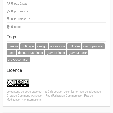
0
pas à pas
0
processus
0
fournisseur
0
école
Tags
meuble
outillage
design
accessoire
utilitaire
decoupe-laser
laser
decoupeuse-laser
gravure-laser
graveur-laser
graveuse-laser
Licence
Le contenu de cette page est mis à disposition selon les termes de la
Licence
Creative Commons Attribution - Pas d’Utilisation Commerciale - Pas de
Modification 4.0 International
.