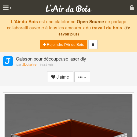
L'Air du Bois
est une plateforme
Open Source
de partage
collaboratif ouverte à tous les amoureux du
travail du bois
.
(En
savoir plus)
Rejoindre l'Air du Bois
Caisson pour découpeuse laser diy
par
JDutartre
il y a 2 mois
J'aime