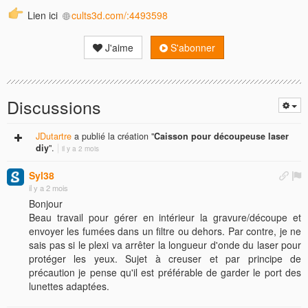
Lien ici
cults3d.com/:4493598
J'aime
S'abonner
Discussions
JDutartre
a publié la création "
Caisson pour découpeuse laser
diy
".
il y a 2 mois
Syl38
il y a 2 mois
Bonjour
Beau travail pour gérer en intérieur la gravure/découpe et
envoyer les fumées dans un filtre ou dehors. Par contre, je ne
sais pas si le plexi va arrêter la longueur d'onde du laser pour
protéger les yeux. Sujet à creuser et par principe de
précaution je pense qu'il est préférable de garder le port des
lunettes adaptées.