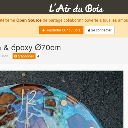
lateforme
Open Source
de partage collaboratif ouverte à tous les am
Rejoindre l'Air du Bois
Se connecter
in & époxy Ø70cm
 2 mois
S'abonner
4