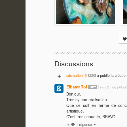
Discussions
sdcreation16
a publié la création
ElbamaRol
il y a 2 mois
( Modifi
Bonjour.
Très sympa réalisation.
Que ce soit en terme de concept
artistique.
C'est très chouette, BRAVO !
1
réponse