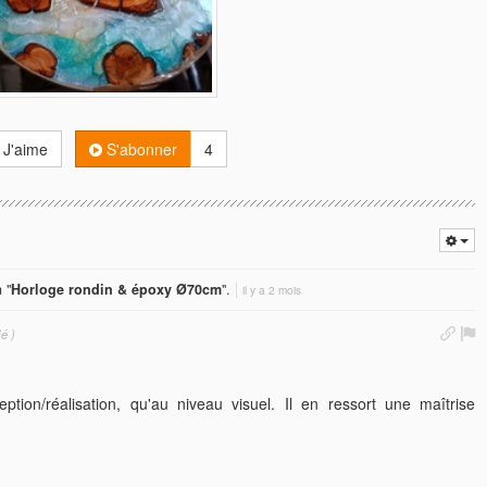
J'aime
S'abonner
4
 "
Horloge rondin & époxy Ø70cm
".
il y a 2 mois
é )
ion/réalisation, qu'au niveau visuel. Il en ressort une maîtrise