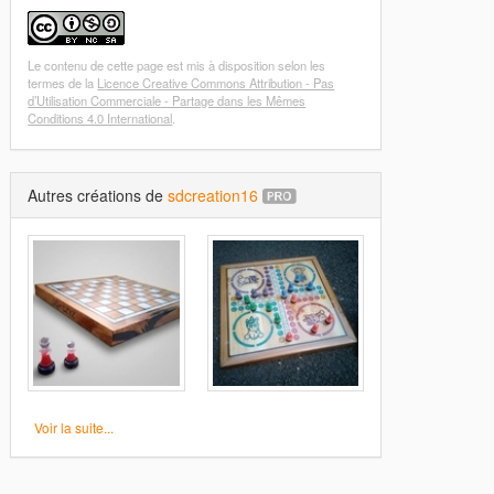
Le contenu de cette page est mis à disposition selon les
termes de la
Licence Creative Commons Attribution - Pas
d’Utilisation Commerciale - Partage dans les Mêmes
Conditions 4.0 International
.
Autres créations de
sdcreation16
Voir la suite...