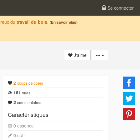
Se connecter
oureux du
travail du bois
.
(En savoir plus)
J'aime
2
coups de coeur
181
vues
2
commentaires
Caractéristiques
0
essence
0
outil