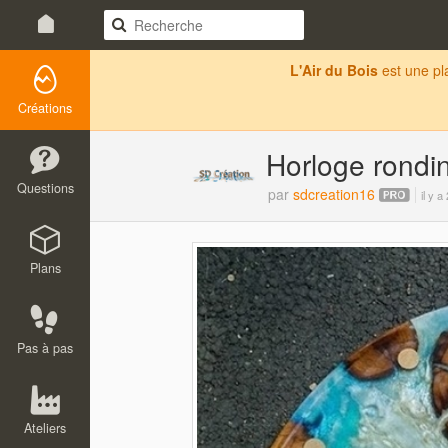
L'Air du Bois
est une p
Créations
Horloge rond
Questions
par
sdcreation16
il y a
Plans
Pas à pas
Ateliers