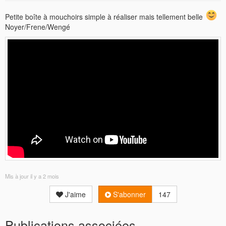
Petite boîte à mouchoirs simple à réaliser mais tellement belle
Noyer/Frene/Wengé
Mis à jour
il y a 2 mois
J'aime
S'abonner
147
Publications associées