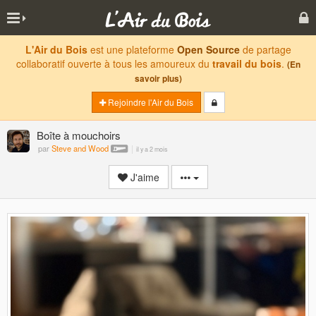
L'Air du Bois
est une plateforme
Open Source
de partage
collaboratif ouverte à tous les amoureux du
travail du bois
.
(En
savoir plus)
Rejoindre l'Air du Bois
Boîte à mouchoirs
par
Steve and Wood
il y a 2 mois
J'aime