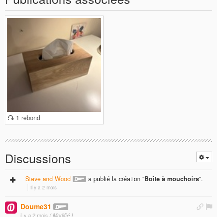
1 rebond
Discussions
Steve and Wood
a publié la création "
Boîte à mouchoirs
".
il y a 2 mois
Doume31
il y a 2 mois
( Modifié )