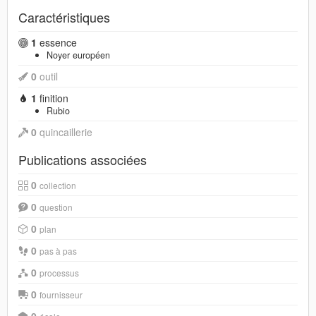
Caractéristiques
1
essence
Noyer européen
0
outil
1
finition
Rubio
0
quincaillerie
Publications associées
0
collection
0
question
0
plan
0
pas à pas
0
processus
0
fournisseur