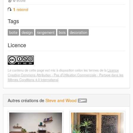
0
école
1
rebond
Tags
boite
design
rangement
bois
decoration
Licence
Le contenu de cette page est mis à disposition selon les termes de la
Licence
Creative Commons Attribution - Pas d’Utilisation Commerciale - Partage dans les
Mêmes Conditions 4.0 International
.
Autres créations de
Steve and Wood