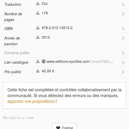
Oui
Traduction
178
Nombre de
pages
978-2-212-13515-2
ISBN
2012
Année de
parution
-
Domaine public
www.editions-eyrolles.com
/Livre/9782212135152/construction-artisanale-d-escaliers-en-bois
Lien catalogue
45,00 €
Prix public
Cette fiche est complétée et contrôlée collaborativement par la
communauté. Si vous détectez des erreurs ou des manques,
apportez vos propositions
!
Mis à jour
il y a 1 mois
J'aime