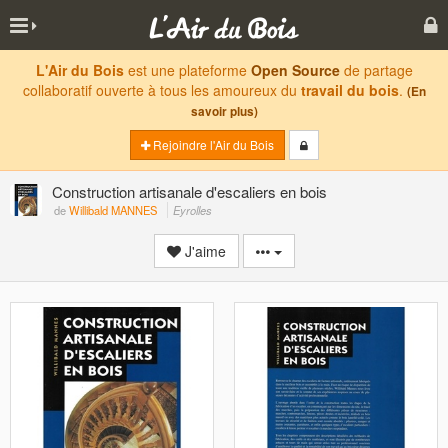
L'Air du Bois
est une plateforme
Open Source
de partage
collaboratif ouverte à tous les amoureux du
travail du bois
.
(En
savoir plus)
Rejoindre l'Air du Bois
Construction artisanale d'escaliers en bois
de
Willibald MANNES
Eyrolles
J'aime