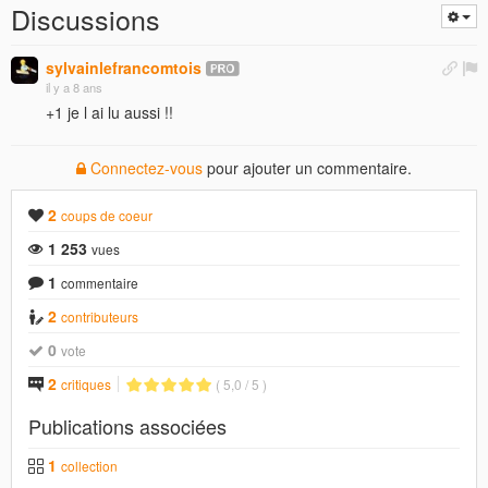
Discussions
sylvainlefrancomtois
il y a 8 ans
+1 je l ai lu aussi !!
Connectez-vous
pour ajouter un commentaire.
2
coups de coeur
1 253
vues
1
commentaire
2
contributeurs
0
vote
2
critiques
( 5,0 / 5 )
Publications associées
1
collection