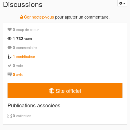
Discussions
Connectez-vous
pour ajouter un commentaire.
0
coup de coeur
1 732
vues
0
commentaire
1
contributeur
0
vote
0
avis
Site officiel
Publications associées
0
collection