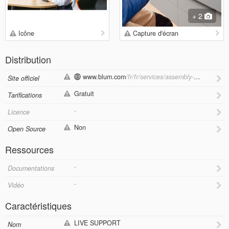
+ 2
Icône
Capture d'écran
Distribution
www.blum.com
/fr/fr/services/assembly-adjustment/live-support-app/
Site officiel
Gratuit
Tarifications
-
Licence
Non
Open Source
Ressources
-
Documentations
-
Vidéo
Caractéristiques
LIVE SUPPORT
Nom