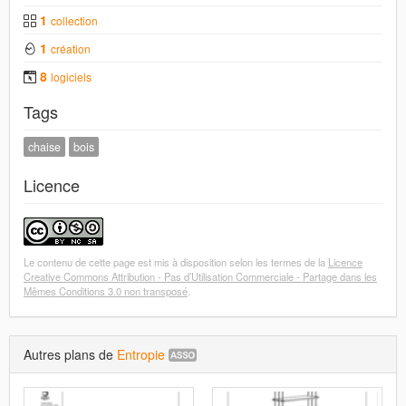
1
collection
1
création
8
logiciels
Tags
chaise
bois
Licence
Le contenu de cette page est mis à disposition selon les termes de la
Licence
Creative Commons Attribution - Pas d’Utilisation Commerciale - Partage dans les
Mêmes Conditions 3.0 non transposé
.
Autres plans de
Entropie