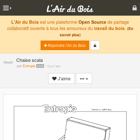
L'Air du Bois
est une plateforme
Open Source
de partage
collaboratif ouverte à tous les amoureux du
travail du bois
.
(En
savoir plus)
Rejoindre l'Air du Bois
Chaise scala
par
Entropie
il y a 7 ans
J'aime