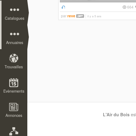
664
par
reve
il y a 5 ans
Catalogues
Annuaires
Trouvailles
Evènements
L'Air du Bois
es
Annonces