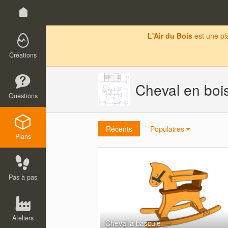
L'Air du Bois
est une p
Créations
Cheval en boi
Questions
Récents
Populaires
Plans
Pas à pas
Ateliers
Cheval à bascule