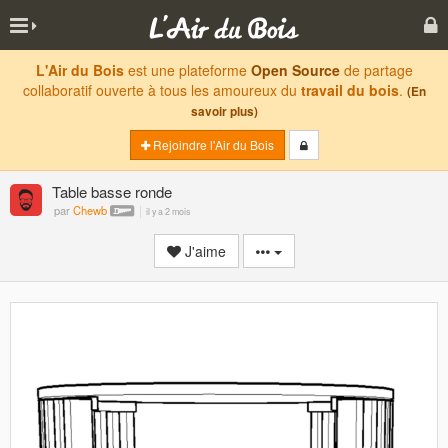
L'Air du Bois
est une plateforme
Open Source
de partage
collaboratif ouverte à tous les amoureux du
travail du bois
.
(En
savoir plus)
Rejoindre l'Air du Bois
Table basse ronde
par
Chewb
il y a 2 mois
J'aime