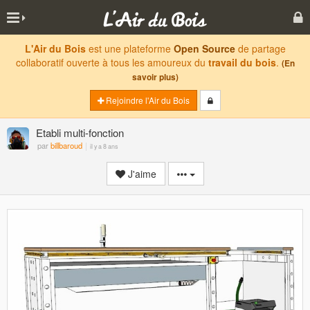
L'Air du Bois
est une plateforme
Open Source
de partage
collaboratif ouverte à tous les amoureux du
travail du bois
.
(En
savoir plus)
Rejoindre l'Air du Bois
Etabli multi-fonction
par
billbaroud
il y a 8 ans
J'aime