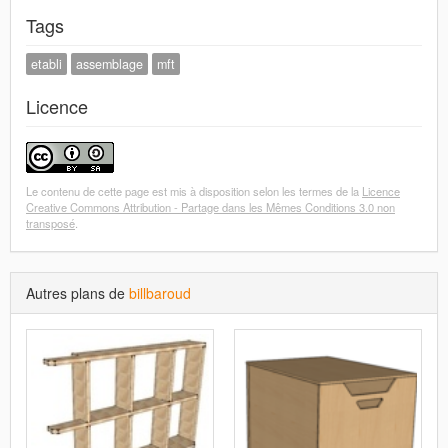
Tags
etabli
assemblage
mft
Licence
Le contenu de cette page est mis à disposition selon les termes de la
Licence
Creative Commons Attribution - Partage dans les Mêmes Conditions 3.0 non
transposé
.
Autres plans de
billbaroud