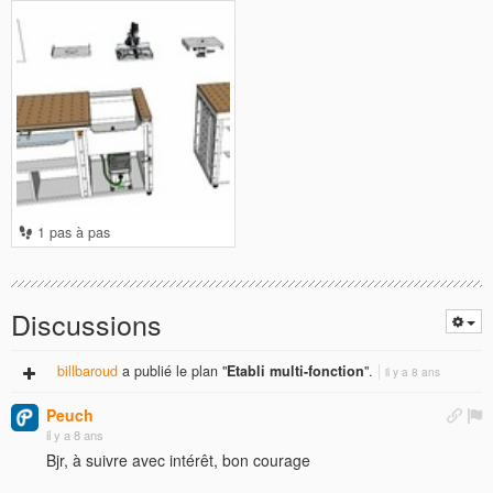
1 pas à pas
Discussions
billbaroud
a publié le plan "
Etabli multi-fonction
".
il y a 8 ans
Peuch
il y a 8 ans
Bjr, à suivre avec intérêt, bon courage