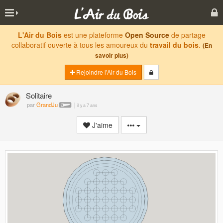
L'Air du Bois
est une plateforme
Open Source
de partage
collaboratif ouverte à tous les amoureux du
travail du bois
.
(En
savoir plus)
Rejoindre l'Air du Bois
Solitaire
par
GrandJu
il y a 7 ans
J'aime