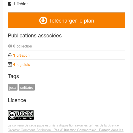
1 fichier
Télécharger le plan
Publications associées
0
collection
1
création
4
logiciels
Tags
jeux
solitaire
Licence
Le contenu de cette page est mis à disposition selon les termes de la
Licence
Creative Commons Attribution - Pas d’Utilisation Commerciale - Partage dans les