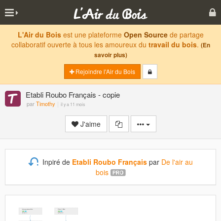
L'Air du Bois
est une plateforme
Open Source
de partage
collaboratif ouverte à tous les amoureux du
travail du bois
.
(En
savoir plus)
Rejoindre l'Air du Bois
Etabli Roubo Français - copie
par
Timothy
il y a 11 mois
J'aime
Inpiré de
Etabli Roubo Français
par
De l'air au
bois