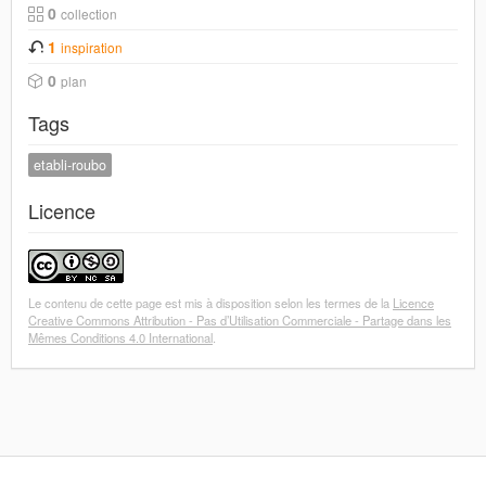
0
collection
1
inspiration
0
plan
Tags
etabli-roubo
Licence
Le contenu de cette page est mis à disposition selon les termes de la
Licence
Creative Commons Attribution - Pas d’Utilisation Commerciale - Partage dans les
Mêmes Conditions 4.0 International
.