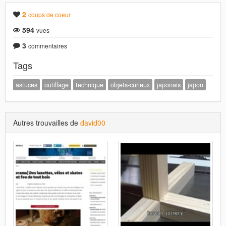
2
coups de coeur
594
vues
3
commentaires
Tags
astuces
outillage
technique
objets-curieux
japonais
japon
Autres trouvailles de
david00