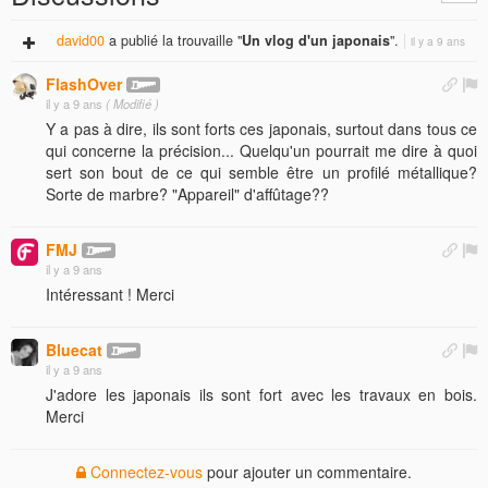
david00
a publié la trouvaille "
Un vlog d'un japonais
".
il y a 9 ans
FlashOver
il y a 9 ans
( Modifié )
Y a pas à dire, ils sont forts ces japonais, surtout dans tous ce
qui concerne la précision... Quelqu'un pourrait me dire à quoi
sert son bout de ce qui semble être un profilé métallique?
Sorte de marbre? "Appareil" d'affûtage??
FMJ
il y a 9 ans
Intéressant ! Merci
Bluecat
il y a 9 ans
J'adore les japonais ils sont fort avec les travaux en bois.
Merci
Connectez-vous
pour ajouter un commentaire.