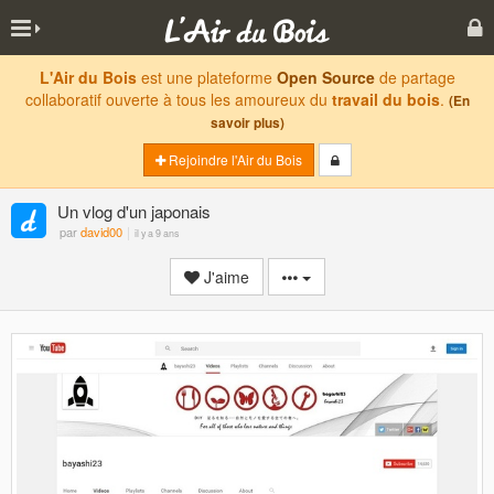
L'Air du Bois
est une plateforme
Open Source
de partage
collaboratif ouverte à tous les amoureux du
travail du bois
.
(En
savoir plus)
Rejoindre l'Air du Bois
Un vlog d'un japonais
par
david00
il y a 9 ans
J'aime