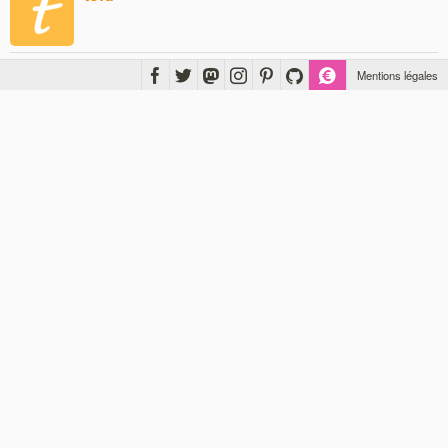
Mentions légales
schumi33600
marssupilamis
mathieuu
Tarn
Tif63