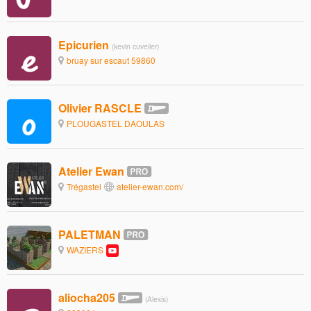
Epicurien
(kevin cuvelier)
bruay sur escaut 59860
Olivier RASCLE
PLOUGASTEL DAOULAS
Atelier Ewan
Trégastel
atelier-ewan.com/
PALETMAN
WAZIERS
aliocha205
(Alexis)