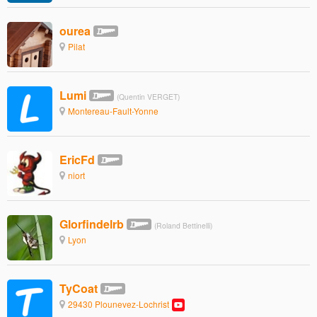
ourea
Pilat
Lumi
(Quentin VERGET)
Montereau-Fault-Yonne
EricFd
niort
Glorfindelrb
(Roland Bettinelli)
Lyon
TyCoat
29430 Plounevez-Lochrist