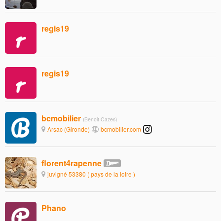
regis19
regis19
bcmobilier
(Benoit Cazes)
Arsac (Gironde)
bcmobilier.com
florent4rapenne
juvigné 53380 ( pays de la loire )
Phano