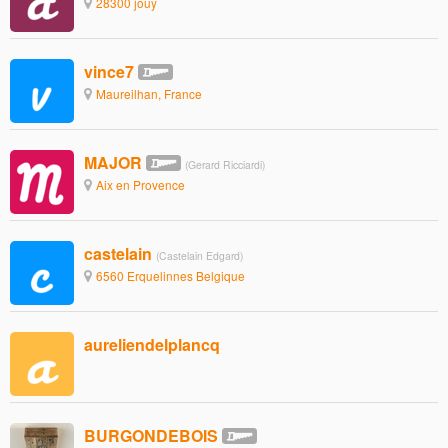
28300 jouy
vince7
Maureilhan, France
MAJOR
(Gerard Ricciardi)
Aix en Provence
castelain
(Castelain Edgard)
6560 Erquelinnes Belgique
aureliendelplancq
BURGONDEBOIS