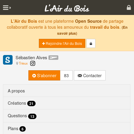
L'Air du Bois
est une plateforme
Open Source
de partage
collaboratif ouverte à tous les amoureux du
travail du bois
.
(En
savoir plus)
Rejoindre l'Air du Bois
Sébastien Alves
Trieux
S'abonner
83
Contacter
A propos
Créations
21
Questions
13
Plans
6