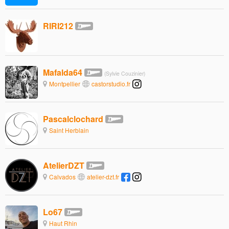
RIRI212
Mafalda64
(Sylvie Couzinier)
Montpellier
castorstudio.fr
Pascalclochard
Saint Herblain
AtelierDZT
Calvados
atelier-dzt.fr
Lo67
Haut Rhin