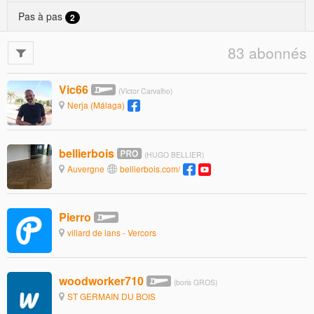
Pas à pas
2
83 abonnés
Vic66
(Victor Carvalho)
Nerja (Málaga)
bellierbois
(HUGO BELLIER)
Auvergne
bellierbois.com/
Pierro
villard de lans - Vercors
woodworker710
(boris GROS)
ST GERMAIN DU BOIS