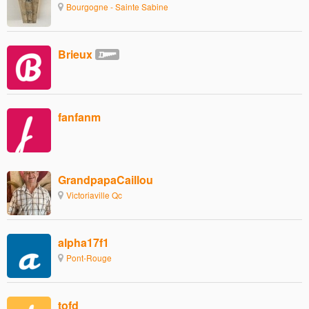
Bourgogne - Sainte Sabine
Brieux
fanfanm
GrandpapaCaillou
Victoriaville Qc
alpha17f1
Pont-Rouge
tofd