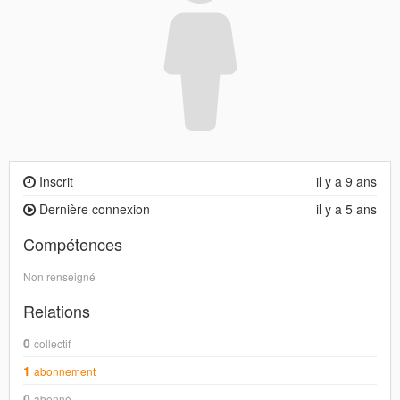
Inscrit
il y a 9 ans
Dernière connexion
il y a 5 ans
Compétences
Non renseigné
Relations
0
collectif
1
abonnement
0
abonné