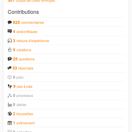
coups de coeur envoyés
Contributions
825
commentaires
4
avis/critiques
3
retours d'expérience
5
créations
25
questions
33
réponses
0
plan
9
pas à pas
0
processus
0
atelier
2
trouvailles
1
evènement
0
collection