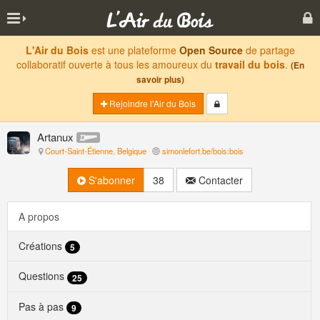
L'Air du Bois
est une plateforme
Open Source
de partage
collaboratif ouverte à tous les amoureux du
travail du bois
.
(En
savoir plus)
Rejoindre l'Air du Bois
Artanux
Court-Saint-Étienne, Belgique
simonlefort.be/bois:bois
S'abonner
38
Contacter
A propos
Créations
5
Questions
25
Pas à pas
9