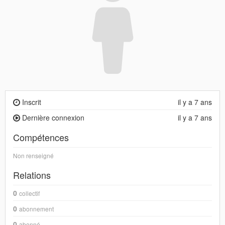
Inscrit
il y a 7 ans
Dernière connexion
il y a 7 ans
Compétences
Non renseigné
Relations
0
collectif
0
abonnement
0
abonné