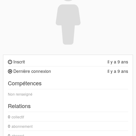
Inscrit
il y a 9 ans
Dernière connexion
il y a 9 ans
Compétences
Non renseigné
Relations
0
collectif
0
abonnement
0
abonné