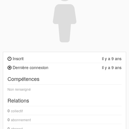
Inscrit
il y a 9 ans
Dernière connexion
il y a 9 ans
Compétences
Non renseigné
Relations
0
collectif
0
abonnement
0
abonné