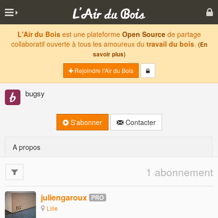
L'Air du Bois
est une plateforme
Open Source
de partage
collaboratif ouverte à tous les amoureux du
travail du bois
.
(En
savoir plus)
Rejoindre l'Air du Bois
bugsy
S'abonner
Contacter
A propos
1 abonnement
juliengaroux
Lille