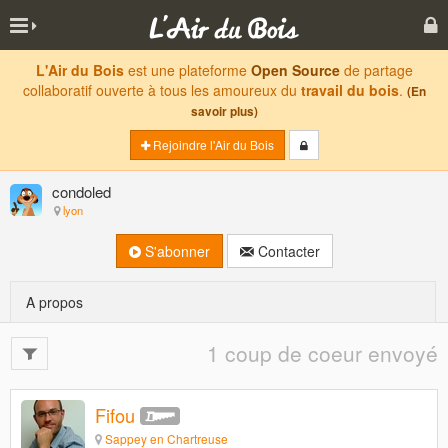
L'Air du Bois
est une plateforme
Open Source
de partage
collaboratif ouverte à tous les amoureux du
travail du bois
.
(En
savoir plus)
Rejoindre l'Air du Bois
condoled
lyon
S'abonner
Contacter
A propos
1 coup de coeur envoyé
Fifou
Sappey en Chartreuse