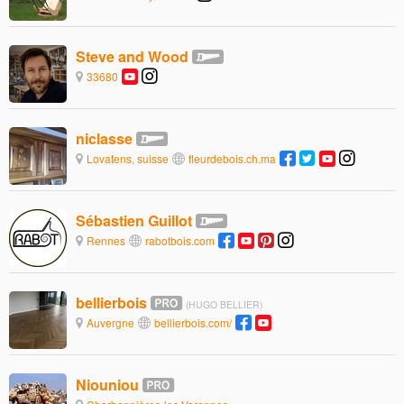
Steve and Wood
33680
niclasse
Lovatens, suisse
fleurdebois.ch.ma
Sébastien Guillot
Rennes
rabotbois.com
bellierbois
(HUGO BELLIER)
Auvergne
bellierbois.com/
Niouniou