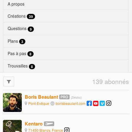
A propos
Créations
39
Questions
9
Plans
3
Pas à pas
8
Trouvailles
8
139 abonnés
Boris Beaulant
(Zeloko)
Pont-Evêque
borisbeaulant.com
Kentaro
71450 Blanzy, France