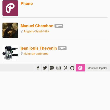
Phano
Manuel Chambon
Anglars-Saint-Félix
jean louis Thevenin
lézignan corbières
Mentions légales
GarageAtelierBois
(Philippe de la chaîne Garage Atelier Bois)
Cesson-sévigné
hoplaYann