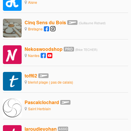
Aisne
Cinq Sens du Bois
(Guillaume Richard)
Bretagne
Nekoswoodshop
(Brice TECHER)
Nantes
toff62
bleriot plage ( pas de calais)
Pascalclochard
Saint Herblain
laroudieyohan