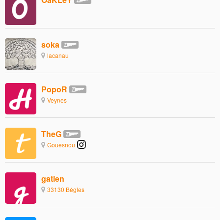
soka
lacanau
PopoR
Veynes
TheG
Gouesnou
gatien
33130 Bégles