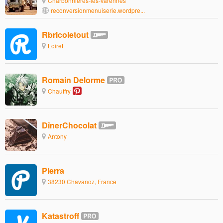
Charbonnières-les-Varennes
reconversionmenuiserie.wordpre...
Rbricoletout
Loiret
Romain Delorme
Chauffry
DînerChocolat
Antony
Pierra
38230 Chavanoz, France
Katastroff