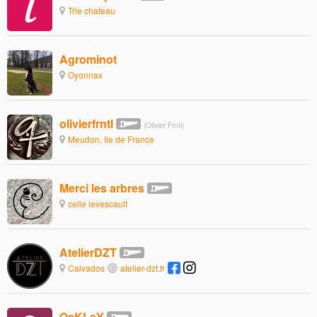
Trie chateau
Agrominot
Oyonnax
olivierfrntl
(Olivier Frntl)
Meudon, Ile de France
Merci les arbres
celle levescault
AtelierDZT
Calvados
atelier-dzt.fr
OaKLeY