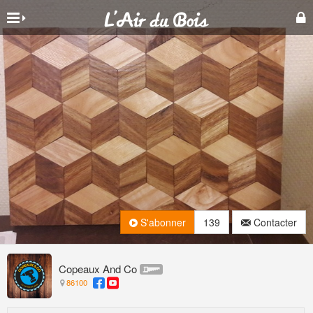
S'abonner
139
Contacter
Copeaux And Co
86100