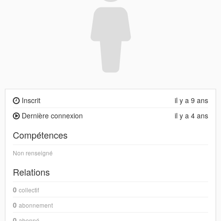
Inscrit
il y a 9 ans
Dernière connexion
il y a 4 ans
Compétences
Non renseigné
Relations
0
collectif
0
abonnement
0
abonné