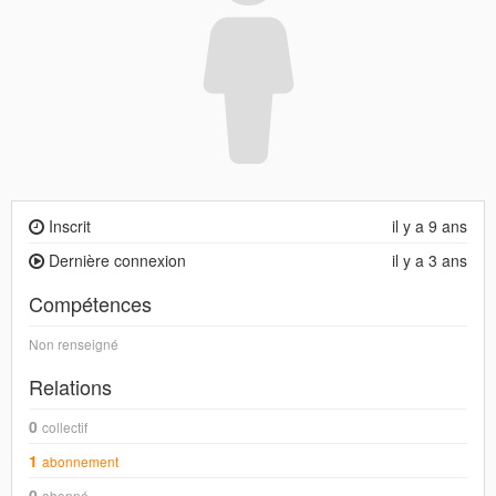
Inscrit
il y a 9 ans
Dernière connexion
il y a 3 ans
Compétences
Non renseigné
Relations
0
collectif
1
abonnement
0
abonné