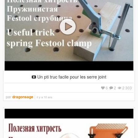
Un pti truc facile pour les serre joint
6
2
2 303
par
dragonsage
il y a 10 ans