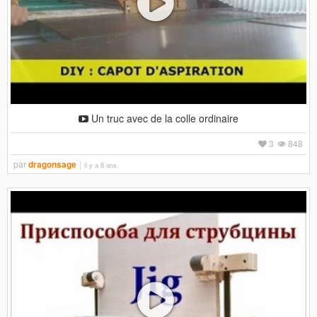
Un truc avec de la colle ordinaire
3
848
par
dragonsage
il y a 8 ans