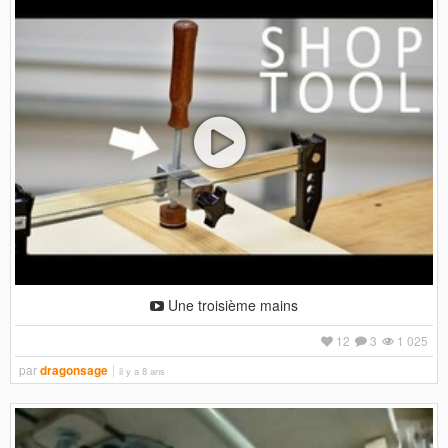
Une troisième mains
12
3
1 025
par
dragonsage
il y a 8 ans