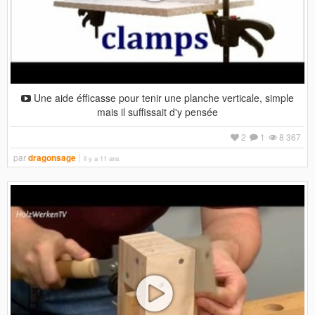
Une aide éfficasse pour tenir une planche verticale, simple
mais il suffissait d'y pensée
2
1
8 367
par
dragonsage
il y a 11 ans