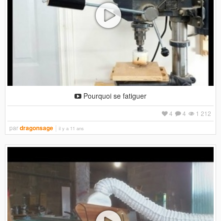
Pourquoi se fatiguer
4
4
1 212
par
dragonsage
il y a 11 ans