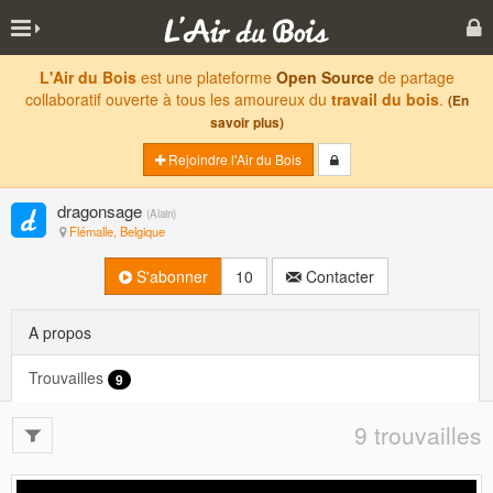
L'Air du Bois
est une plateforme
Open Source
de partage
collaboratif ouverte à tous les amoureux du
travail du bois
.
(En
savoir plus)
Rejoindre l'Air du Bois
dragonsage
(
Alain
)
Flémalle, Belgique
S'abonner
10
Contacter
A propos
Trouvailles
9
9 trouvailles