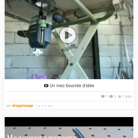
Un mec bourrée d'idée
7
3
1 684
par
dragonsage
il y a 11 ans