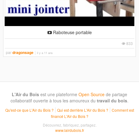
Raboteuse portable
833
par
dragonsage
il y a 11 ans
L'Air du Bois
est une plateforme
Open Source
de partage
collaboratif ouverte à tous les amoureux du
travail du bois
.
Qu'est-ce que L'Air du Bois ?
Qui est derrière L'Air du Bois ?
Comment est
financé L'Air du Bois ?
Découvrez, fabriquez, partagez.
www.lairdubois.fr