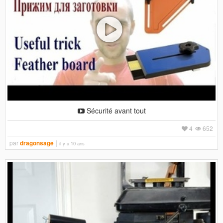
Sécurité avant tout
4
652
par
dragonsage
il y a 10 ans