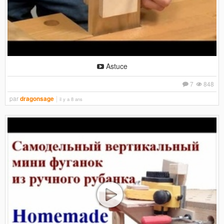
Astuce
7
848
par
dragonsage
il y a 8 ans