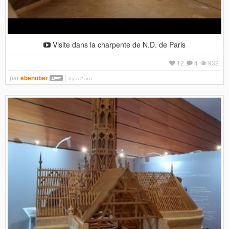
Visite dans la charpente de N.D. de Paris
12
4
932
par
ebenober
il y a 2 ans