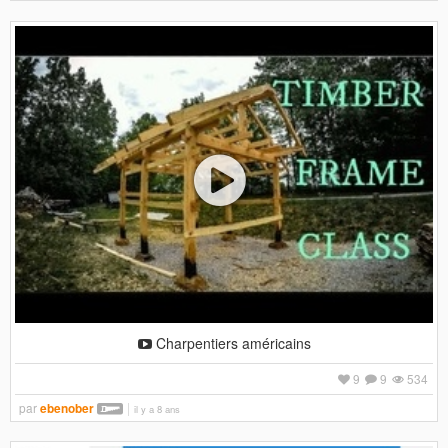
Charpentiers américains
9
9
534
par
ebenober
il y a 8 ans