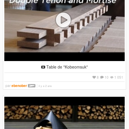
Table de "Kobeomsuk"
8
10
1 051
par
ebenober
il y a 2 ans