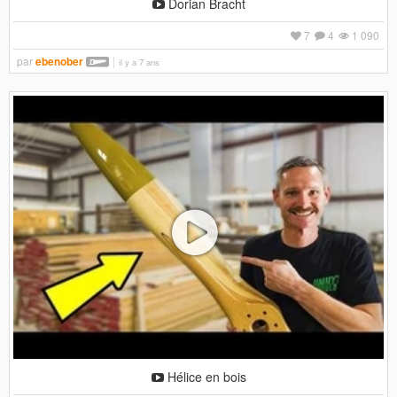
Dorian Bracht
7
4
1 090
par
ebenober
il y a 7 ans
Hélice en bois