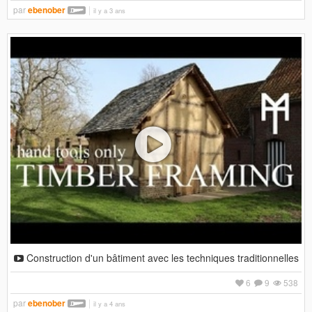
par
ebenober
il y a 3 ans
Construction d'un bâtiment avec les techniques traditionnelles
6
9
538
par
ebenober
il y a 4 ans