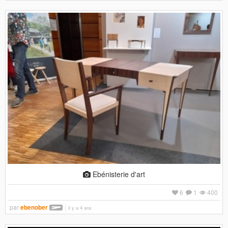
Ebénisterie d'art
6
1
400
par
ebenober
il y a 4 ans