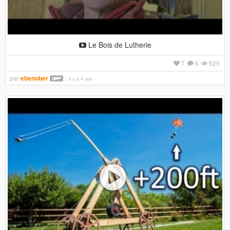
Le Bois de Lutherie
7
6
625
par
ebenober
il y a 4 ans