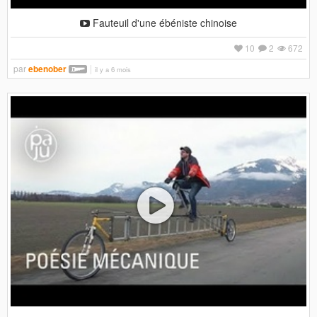
Fauteuil d'une ébéniste chinoise
10
2
672
par
ebenober
il y a 6 mois