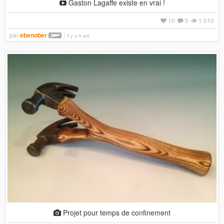
Gaston Lagaffe existe en vrai !
10
5
1 010
par
ebenober
il y a 4 ans
Projet pour temps de confinement