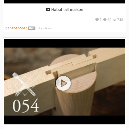
Rabot fait maison
7
30
748
par
ebenober
il y a 6 ans