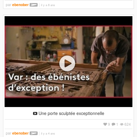
par
ebenober
il y a 8 ans
Une porte sculptée exceptionnelle
9
1
624
par
ebenober
il y a 4 ans