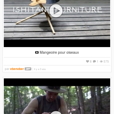
Mangeoire pour oiseaux
8
1
575
par
ebenober
il y a 3 ans