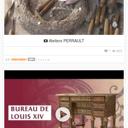
Ateliers PERRAULT
7
665
par
ebenober
il y a 1 an