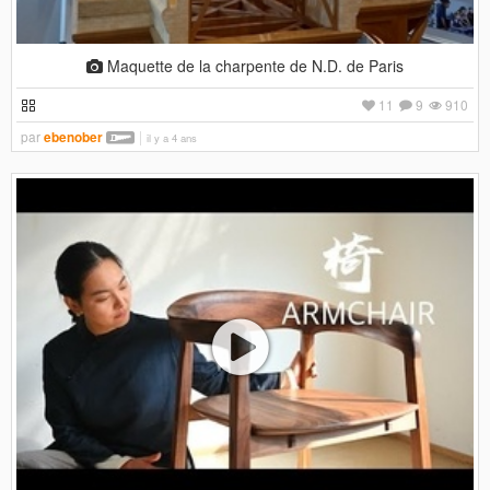
Maquette de la charpente de N.D. de Paris
11
9
910
par
ebenober
il y a 4 ans