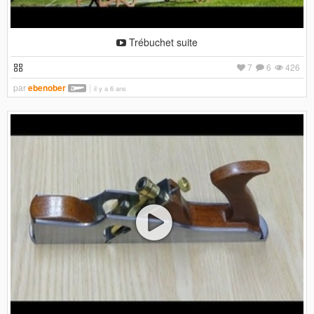
Trébuchet suite
7
6
426
par
ebenober
il y a 6 ans