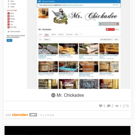
Mr. Chickadee
9
2
1 276
par
ebenober
il y a 8 ans