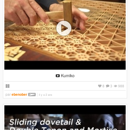
Kumiko
8
3
988
par
ebenober
il y a 2 ans