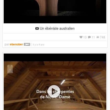
Un ébéniste australien
13
11
748
par
ebenober
il y a 4 ans