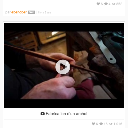
6
4
852
par
ebenober
il y a 2 ans
Fabrication d'un archet
6
16
1 016