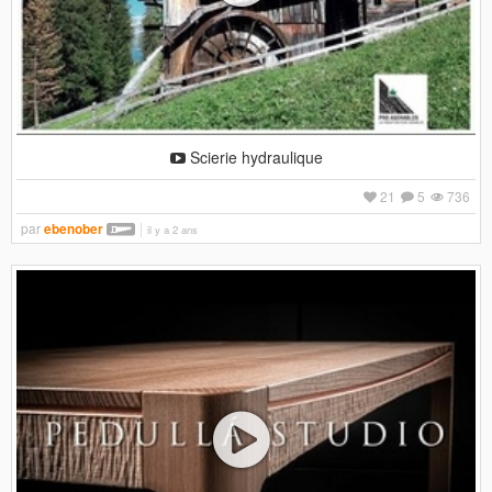
Scierie hydraulique
21
5
736
par
ebenober
il y a 2 ans