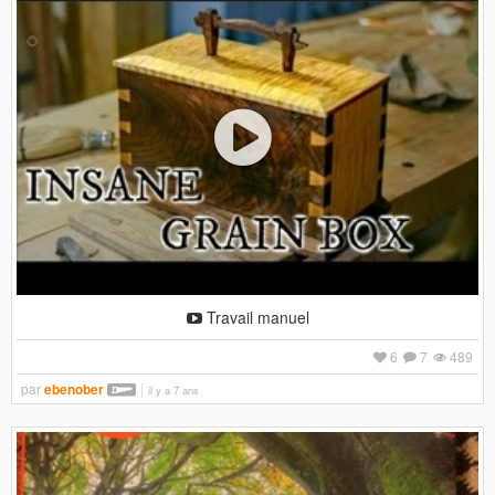
Travail manuel
6
7
489
par
ebenober
il y a 7 ans