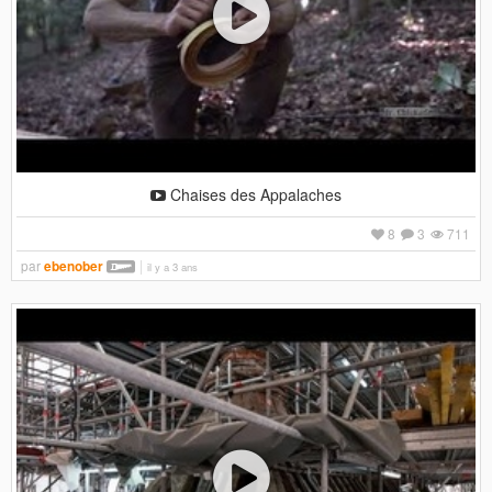
Chaises des Appalaches
8
3
711
par
ebenober
il y a 3 ans