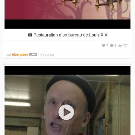
Restauration d'un bureau de Louis XIV
7
1
271
par
ebenober
il y a 3 ans