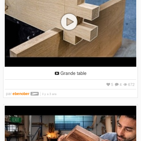
Grande table
5
4
672
par
ebenober
il y a 3 ans