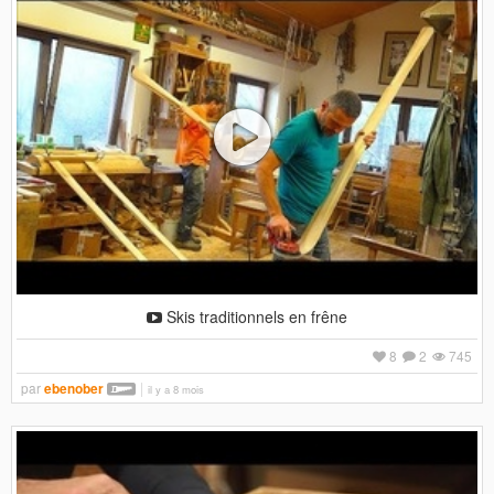
Skis traditionnels en frêne
8
2
745
par
ebenober
il y a 8 mois