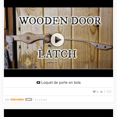
Loquet de porte en bois
6
1 737
par
ebenober
il y a 6 ans