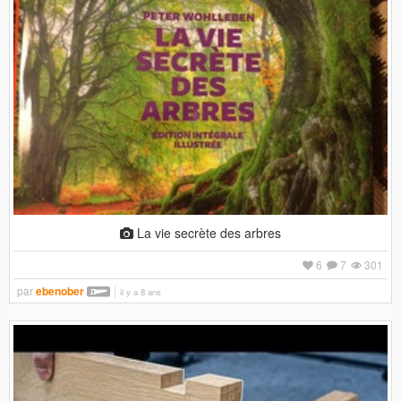
La vie secrète des arbres
6
7
301
par
ebenober
il y a 8 ans