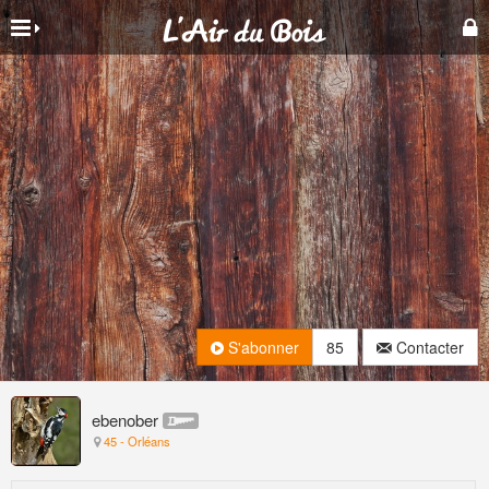
S'abonner
85
Contacter
ebenober
45 - Orléans