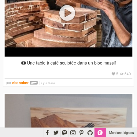
Une table à café sculptée dans un bloc massif
5
540
par
ebenober
il y a 3 ans
Mentions légales