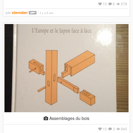
10
6
578
par
ebenober
il y a 6 ans
Assemblages du bois
10
3
940