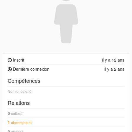
Inscrit
il y a 12 ans
Dernière connexion
il y a 2 ans
Compétences
Non renseigné
Relations
0
collectif
1
abonnement
0
abonné