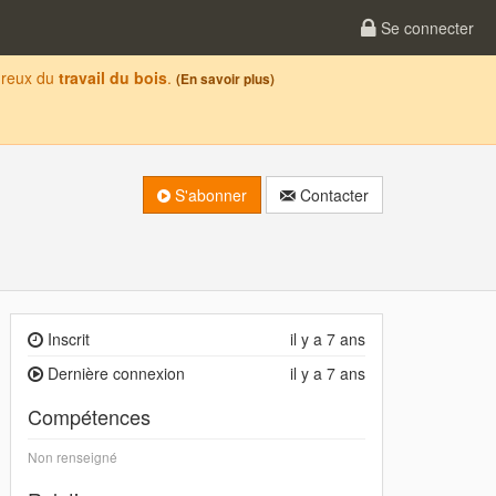
Se connecter
oureux du
travail du bois
.
(En savoir plus)
S'abonner
Contacter
Inscrit
il y a 7 ans
Dernière connexion
il y a 7 ans
Compétences
Non renseigné