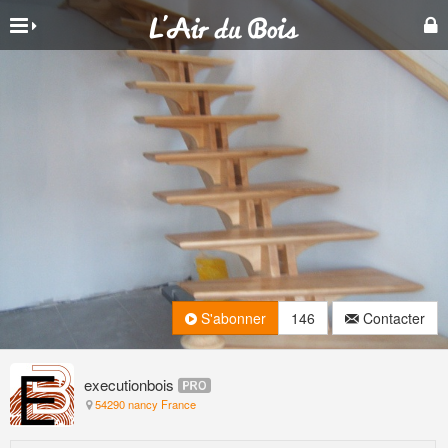
S'abonner
146
Contacter
executionbois
54290 nancy France