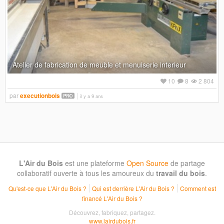
Atelier de fabrication de meuble et menuiserie interieur
10
8
2 804
par
executionbois
il y a 9 ans
L'Air du Bois
est une plateforme
Open Source
de partage
collaboratif ouverte à tous les amoureux du
travail du bois
.
Qu'est-ce que L'Air du Bois ?
Qui est derrière L'Air du Bois ?
Comment est
financé L'Air du Bois ?
Découvrez, fabriquez, partagez.
www.lairdubois.fr