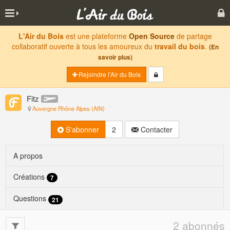
L'Air du Bois
est une plateforme
Open Source
de partage
collaboratif ouverte à tous les amoureux du
travail du bois
.
(En
savoir plus)
Rejoindre l'Air du Bois
Fitz
Auvergne Rhône Alpes (AIN)
S'abonner
2
Contacter
A propos
Créations
7
Questions
21
2 abonnés