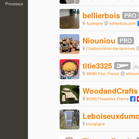
Processus
bellierbois
Auvergne
bellierbois.com/
Niouniou
Charbonnières-les-Varennes
titie3325
(Au
38080 Four, France
atchoum
WoodandCrafts
80260 Flesselles, France
Leboiseuxdumo
bourgogne