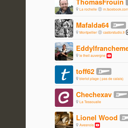
ThomasFrouin
La rochelle
m.facebook.com/
Mafalda64
Montpellier
castorstudio.fr
Eddylfranchem
le theil auvergne
toff62
bleriot plage ( pas de calais)
Chechexav
La Tessoualle
Lionel Wood
Avesnois