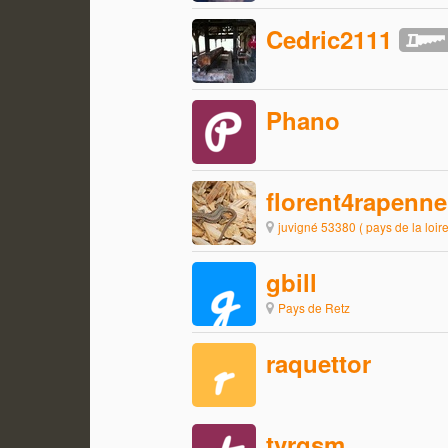
Cedric2111
Phano
florent4rapenne
juvigné 53380 ( pays de la loire
gbill
Pays de Retz
raquettor
tvrgsm