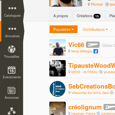
Pionsat
jes
Catalogues
A propos
Créations
Pl
15
Populaires
Contributeurs
Annuaires
Vic66
(Victor
Nerja (Málaga)
Trouvailles
TipausteWoodW
62230 - OUTREAU
youtube
Evènements
SebCreationsBo
Villecomtal Sur Arros, Gers
Annonces
créolignum
Hayange, France
creolignum