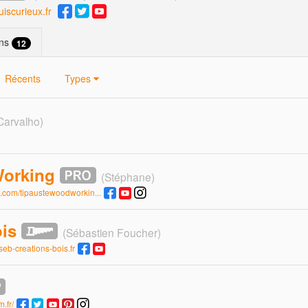
uiscurieux.fr
ans
12
Récents
Types
 Carvalho)
orking
(Stéphane)
.com/tipaustewoodworkin...
is
(Sébastien Foucher)
seb-creations-bois.fr
.fr/