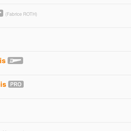
(Fabrice ROTH)
is
is