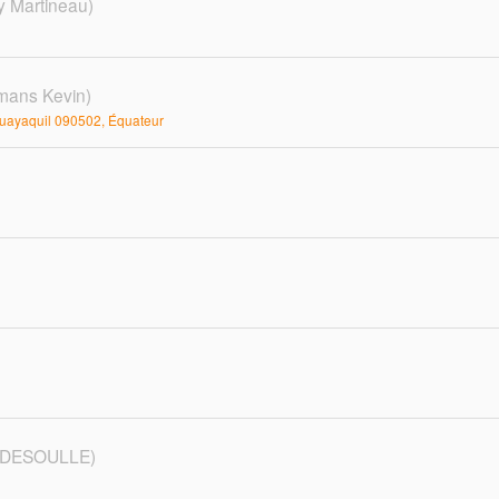
y Martineau)
mans Kevin)
Guayaquil 090502, Équateur
l DESOULLE)