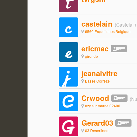
castelain
(Castelain
6560 Erquelinnes Belgique
ericmac
gironde
jeanalvitre
Basse Corrèze
Crwood
(Nu
azy sur marne 02400
Gerard03
03 Desertines