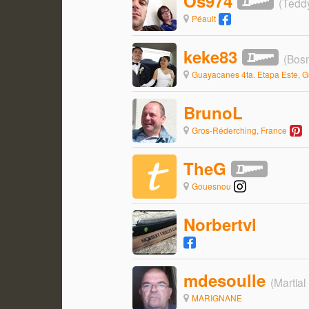
Os974
(Tedd
Péault
keke83
(Bos
Guayacanes 4ta. Etapa Este, 
BrunoL
Gros-Réderching, France
TheG
Gouesnou
Norbertvl
mdesoulle
(Martia
MARIGNANE