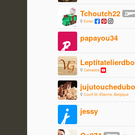
Tchoutch22
Evran
papayou34
Leptitatelierdbo
Calvados
jujutouchedubo
Court-St.-Étienne, Belgique
jessy