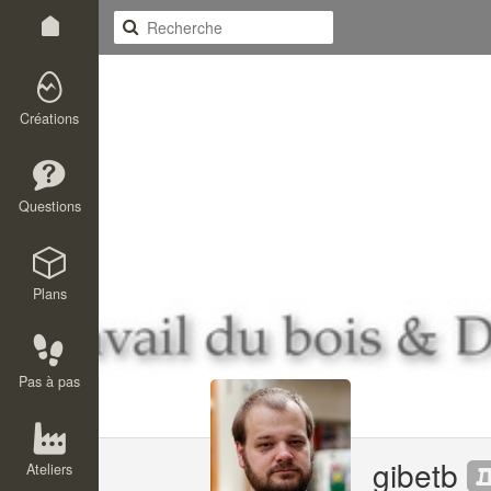
Créations
Questions
Plans
Pas à pas
gibetb
Ateliers