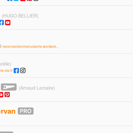
(HUGO BELLIER)
reconversionmenuiserie.wordpre...
rélie)
e-cie.fr
(Arnaud Lemaire)
rvan