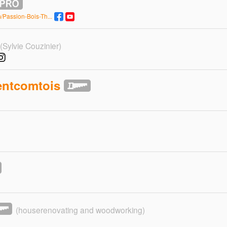
Passion-Bois-Th...
(Sylvie Couzinier)
entcomtois
(houserenovating and woodworking)