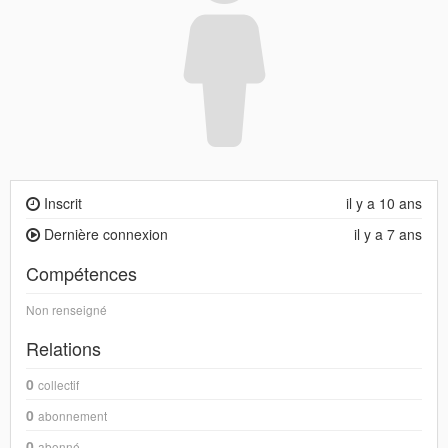
Inscrit
il y a 10 ans
Dernière connexion
il y a 7 ans
Compétences
Non renseigné
Relations
0
collectif
0
abonnement
0
abonné