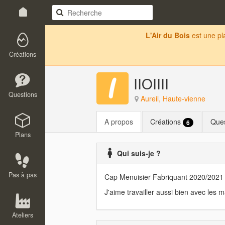
L'Air du Bois
est une p
Créations
IIOIIII
Questions
Aureil, Haute-vienne
A propos
Créations
Que
6
Plans
Qui suis-je ?
Pas à pas
Cap Menuisier Fabriquant 2020/2021
J'aime travailler aussi bien avec les 
Ateliers