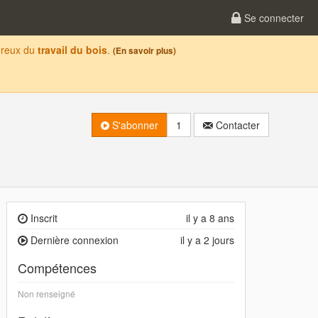
Se connecter
oureux du
travail du bois
.
(En savoir plus)
S'abonner
1
Contacter
Inscrit
il y a 8 ans
Dernière connexion
il y a 2 jours
Compétences
Non renseigné