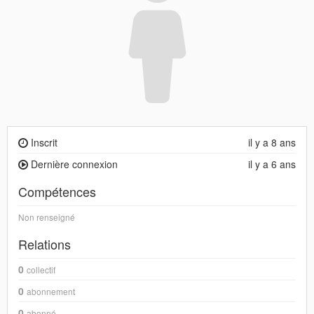
Inscrit
il y a 8 ans
Dernière connexion
il y a 6 ans
Compétences
Non renseigné
Relations
0
collectif
0
abonnement
0
abonné