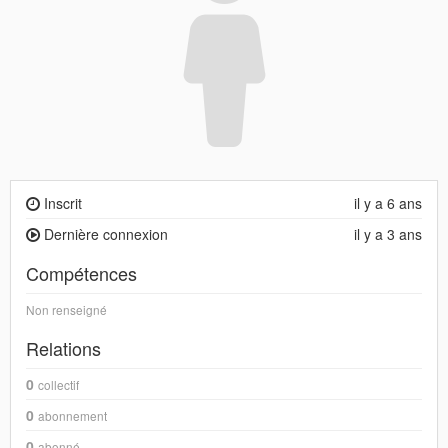
Inscrit
il y a 6 ans
Dernière connexion
il y a 3 ans
Compétences
Non renseigné
Relations
0
collectif
0
abonnement
0
abonné