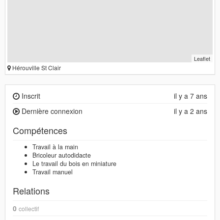
Leaflet
Hérouville St Clair
Inscrit
il y a 7 ans
Dernière connexion
il y a 2 ans
Compétences
Travail à la main
Bricoleur autodidacte
Le travail du bois en miniature
Travail manuel
Relations
0
collectif